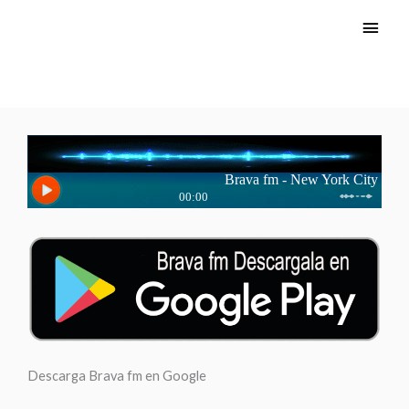
Skip
Main
Bravaplus
to
Men
content
Descarga Brava fm en Google